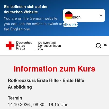
Sie befinden sich auf der
Sprache wechseln zu
deutschen Website
You are on the German website,
you can use the switch to switch to
Alles klar
the English one
Kreisverband
Donaueschingen
e.V.
Information zum Kurs
Rotkreuzkurs Erste Hilfe - Erste Hilfe
Ausbildung
Termin
14.10.2026 , 08:30 - 16:15 Uhr