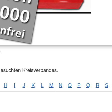
e
gesuchten Kreisverbandes.
H
I
J
K
L
M
N
O
P
Q
R
S