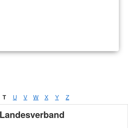
T
U
V
W
X
Y
Z
Landesverband
Foto:
A.
Zelck /