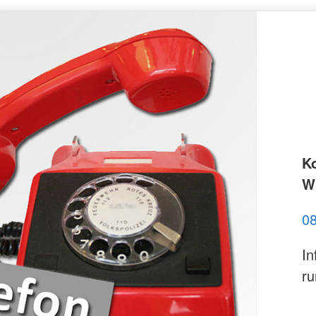
K
Wi
0
In
ru