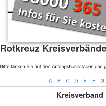
Rotkreuz Kreisverbänd
Bitte klicken Sie auf den Anfangsbuchstaben des 
A
B
C
D
E
F
G
Kreisverband