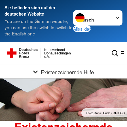
Sie befinden sich auf der
Sprache wechseln zu
deutschen Website
You are on the German website,
you can use the switch to switch to
Alles klar
the English one
Kreisverband
Donaueschingen
e.V.
Existenzsichernde Hilfe
Foto: Daniel Ende / DRK GS
Existenzsichernde