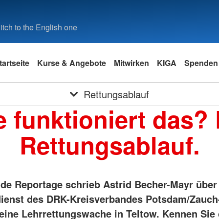
tch to the English one
tartseite
Kurse & Angebote
Mitwirken
KIGA
Spenden
Rettungsablauf
 funktioniert das?
Rettungsablauf.
nde Reportage schrieb Astrid Becher-Mayr über
ienst des DRK-Kreisverbandes Potsdam/Zauch
seine Lehrrettungswache in Teltow. Kennen Sie 