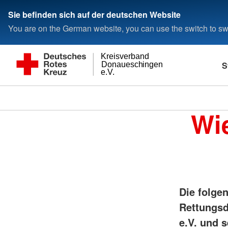
Sie befinden sich auf der deutschen Website
You are on the German website, you can use the switch to swi
Kreisverband
S
Donaueschingen
e.V.
Wie
Die folge
Rettungsd
e.V. und 