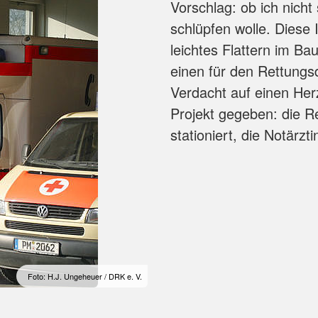
Vorschlag: ob ich nicht 
schlüpfen wolle. Diese I
leichtes Flattern im Ba
einen für den Rettungsd
Verdacht auf einen Herz
Projekt gegeben: die R
stationiert, die Notärz
Foto: H.J. Ungeheuer / DRK e. V.