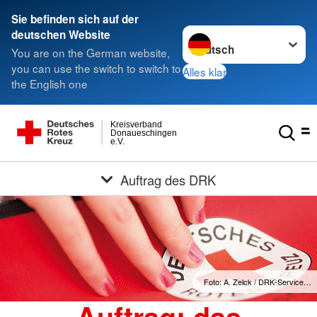
Sie befinden sich auf der
Sprache wechseln zu
deutschen Website
You are on the German website,
you can use the switch to switch to
Alles klar
the English one
Kreisverband
Donaueschingen
e.V.
Auftrag des DRK
Foto: A. Zelck / DRK-Service…
Auftrag: das