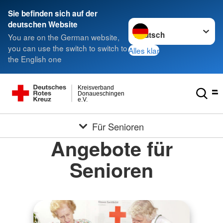
Sie befinden sich auf der
Sprache wechseln zu
deutschen Website
You are on the German website,
you can use the switch to switch to
Alles klar
the English one
Kreisverband
Donaueschingen
e.V.
Für Senioren
Angebote für
Senioren